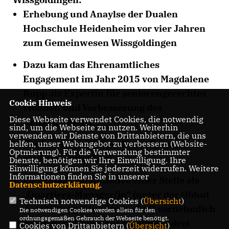
Erhebung und Anaylse der Dualen
Hochschule Heidenheim vor vier Jahren
zum Gemeinwesen Wissgoldingen
Dazu kam das Ehrenamtliches
Engagement im Jahr 2015 von Magdalene
Rupp als Expertin für seniorengerechtes
Cookie Hinweis
Wohnen und Verbesserung des
Diese Webseite verwendet Cookies, die notwendig
Gemeinwesens
sind, um die Webseite zu nutzen. Weiterhin
verwenden wir Dienste von Drittanbietern, die uns
Konkrete Vorschläge dieses Gremiums
helfen, unser Webangebot zu verbessern (Website-
Optmierung). Für die Verwendung bestimmter
sind
hier
einsehbar!
Dienste, benötigen wir Ihre Einwilligung. Ihre
Einwilligung können Sie jederzeit widerrufen. Weitere
Informationen finden Sie in unserer
Vorschlag und Initiative einer Stelle als
Datenschutzerklärung
.
Quartiers-Manager/in“
(unter der Obhut
Technisch notwendige Cookies (
Übersicht
)
der Stiftung Haus Lindenhof) vornehmlich
Die notwendigen Cookies werden allein für den
ordnungsgemäßen Gebrauch der Webseite benötigt.
für Wißgoldingen auf zumindest drei
Cookies von Drittanbietern (
Übersicht
)