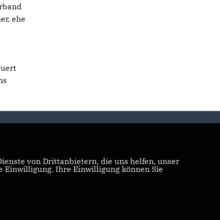
erband
er, ehe
auert
ns
enste von Drittanbietern, die uns helfen, unser
Einwilligung. Ihre Einwilligung können Sie