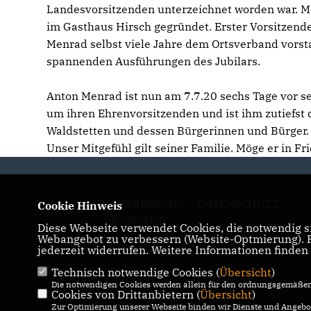
Landesvorsitzenden unterzeichnet worden war. M
im Gasthaus Hirsch gegründet. Erster Vorsitzen
Menrad selbst viele Jahre dem Ortsverband vorst
spannenden Ausführungen des Jubilars.
Anton Menrad ist nun am 7.7.20 sechs Tage vor s
um ihren Ehrenvorsitzenden und ist ihm zutiefst
Waldstetten und dessen Bürgerinnen und Bürger.
Unser Mitgefühl gilt seiner Familie. Möge er in Fr
IMPRESSUM
DATENSCHUTZ
Cookie Hinweis
KONTAKT
Diese Webseite verwendet Cookies, die notwendig si
Webangebot zu verbessern (Website-Optmierung). Fü
jederzeit widerrufen. Weitere Informationen finden
Technisch notwendige Cookies (
Übersicht
)
Die notwendigen Cookies werden allein für den ordnungsgemäßen 
Cookies von Drittanbietern (
Übersicht
)
Zur Optimierung unserer Webseite binden wir Dienste und Angebot