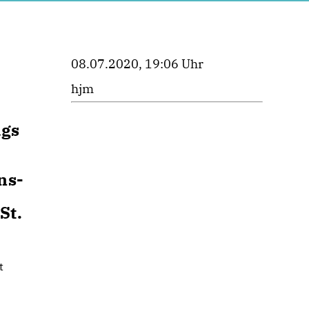
08.07.2020, 19:06 Uhr
hjm
ags
ns-
St.
t