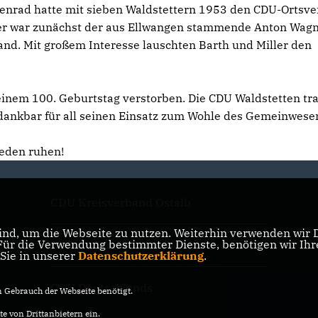
enrad hatte mit sieben Waldstettern 1953 den CDU-Ortsv
der war zunächst der aus Ellwangen stammende Anton Wagn
and. Mit großem Interesse lauschten Barth und Miller den
einem 100. Geburtstag verstorben. Die CDU Waldstetten tr
 dankbar für all seinen Einsatz zum Wohle des Gemeinwese
ieden ruhen!
CDU Kreisverband Ostalb
nd, um die Webseite zu nutzen. Weiterhin verwenden wir Di
r die Verwendung bestimmter Dienste, benötigen wir Ihre 
CDU Baden-Württemberg
 Sie in unserer
Datenschutzerklärung
.
CDU Deutschlands
Gebrauch der Webseite benötigt.
e von Drittanbietern ein.