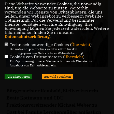
Diese Webseite verwendet Cookies, die notwendig
sind, um die Webseite zu nutzen. Weiterhin
verwenden wir Dienste von Drittanbietern, die uns
helfen, unser Webangebot zu verbessern (Website-
Optmierung). Für die Verwendung bestimmter
Dienste, benötigen wir Ihre Einwilligung. Ihre
Einwilligung können Sie jederzeit widerrufen. Weitere
Informationen finden Sie in unserer
Datenschutzerklärung
.
Technisch notwendige Cookies (
Übersicht
)
Die notwendigen Cookies werden allein für den
ordnungsgemäßen Gebrauch der Webseite benötigt.
Cookies von Drittanbietern (
Übersicht
)
Zur Optimierung unserer Webseite binden wir Dienste und
Angebote von Drittanbietern ein.
Alle akzeptieren
Auswahl speichern
Bürgermeister Rembold, Stellvertreterin
Beate Kottmann und CDU
Fraktionsvorsitzender Michael Weber zu
Gast bei Familie Lerchenmüller anlässlich