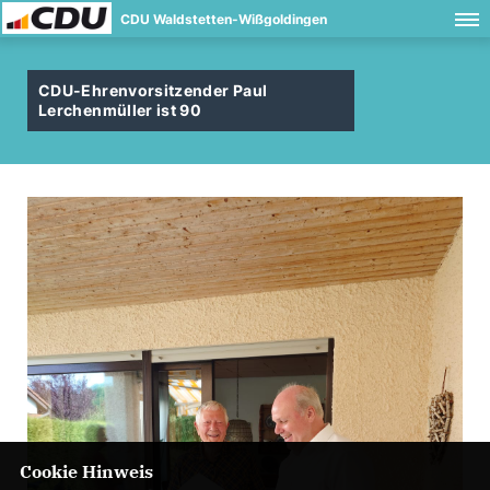
CDU Waldstetten-Wißgoldingen
CDU-Ehrenvorsitzender Paul
Lerchenmüller ist 90
Cookie Hinweis